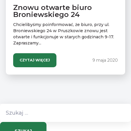
Znowu otwarte biuro
Broniewskiego 24
Chcielibyśmy poinformować, że biuro, przy ul.
Broniewskiego 24 w Pruszkowie znowu jest
otwarte i funkcjonuje w starych godzinach 9-17.
Zapraszamy...
9 maja 2020
CZYTAJ WIĘCEJ
Szukaj: