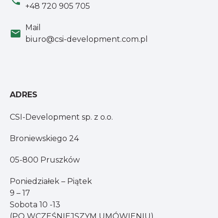
phone
+48 720 905 705
Mail
mail
biuro@csi-development.com.pl
ADRES
CSI-Development sp. z o.o.
Broniewskiego 24
05-800 Pruszków
Poniedziałek – Piątek
9 – 17
Sobota 10 -13
(PO WCZEŚNIEJSZYM UMÓWIENIU)